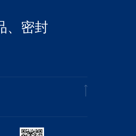
品、密封
求