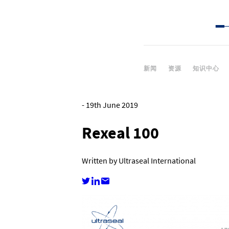
新闻
资源
知识中心
-
19th June 2019
Rexeal 100
Written by Ultraseal International