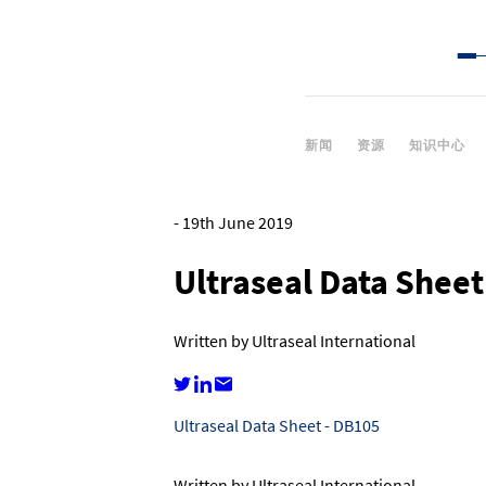
新闻
资源
知识中心
-
19th June 2019
Ultraseal Data Sheet
Written by Ultraseal International
Ultraseal Data Sheet - DB105
Written by Ultraseal International