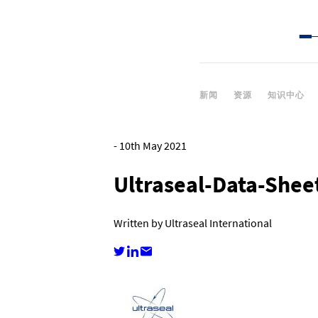
新闻
资源
知识中心
-
10th May 2021
Ultraseal-Data-Shee
Written by Ultraseal International