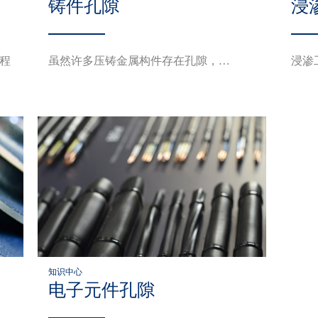
铸件孔隙
浸
程
虽然许多压铸金属构件存在孔隙，…
浸渗
知识中心
电子元件孔隙