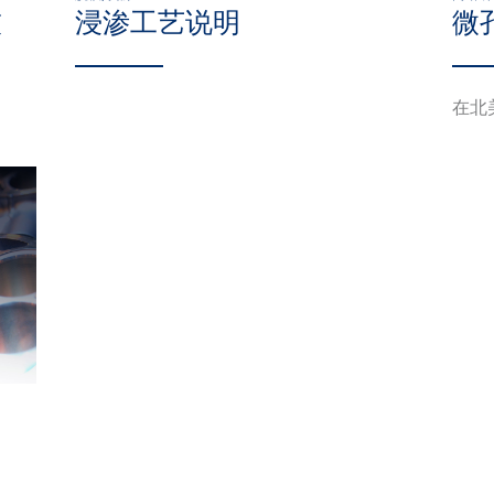
技
浸渗工艺说明
微
在北