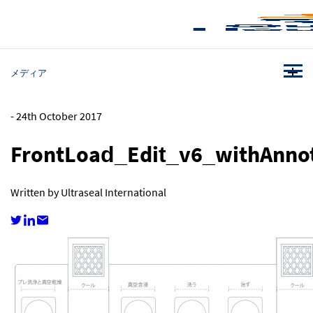
メディア
-
24th October 2017
FrontLoad_Edit_v6_withAnno
Written by Ultraseal International