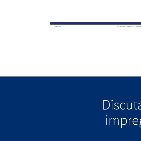
Discuta
impreg