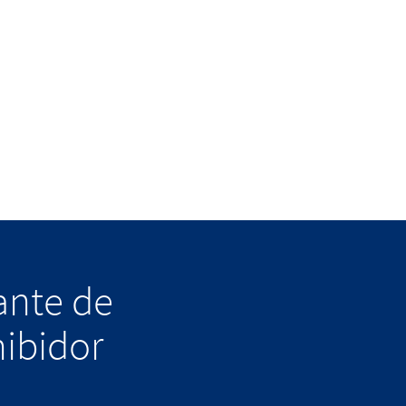
lante de
hibidor