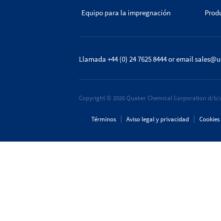
Equipo para la impregnación
Prod
Llamada +44 (0) 24 7625 8444
or email
sales@u
Copyright © 2026 Quaker Chemical Corporation d/b/a
Términos
Aviso legal y privacidad
Cookies