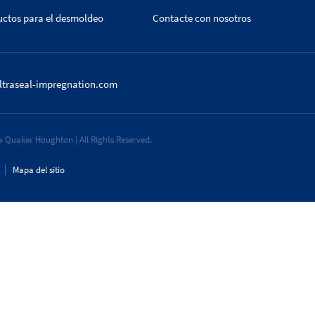
uctos para el desmoldeo
Contacte con nosotros
ltraseal-impregnation.com
 Quaker Houghton | All Rights Reserved.
Mapa del sitio