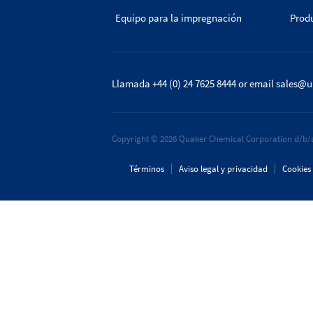
Equipo para la impregnación
Prod
Llamada +44 (0) 24 7625 8444
or email
sales@u
Copyright © 2026 Quaker Chemical Corporation d/b/a
Términos
Aviso legal y privacidad
Cookies