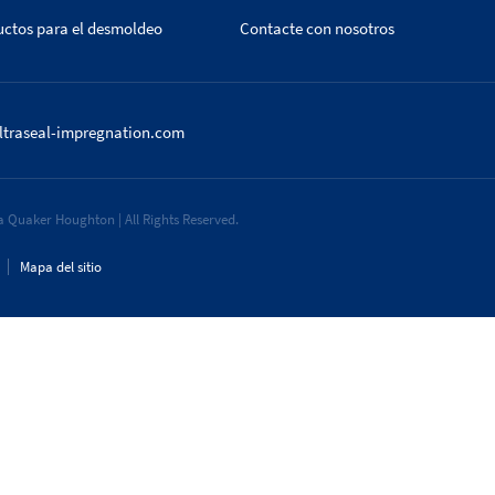
uctos para el desmoldeo
Contacte con nosotros
ltraseal-impregnation.com
 Quaker Houghton | All Rights Reserved.
Mapa del sitio