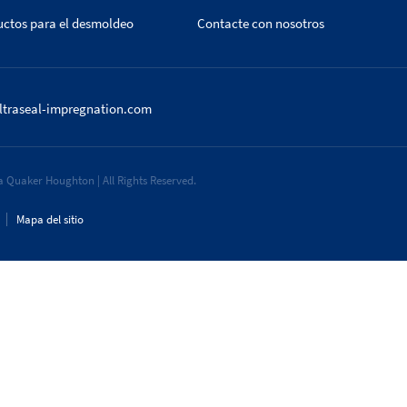
uctos para el desmoldeo
Contacte con nosotros
ltraseal-impregnation.com
 Quaker Houghton | All Rights Reserved.
Mapa del sitio