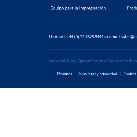
Equipo para la impregnación
Prod
Llamada +44 (0) 24 7625 8444
or email
sales@u
Copyright © 2026 Quaker Chemical Corporation d/b/a
Términos
Aviso legal y privacidad
Cookies