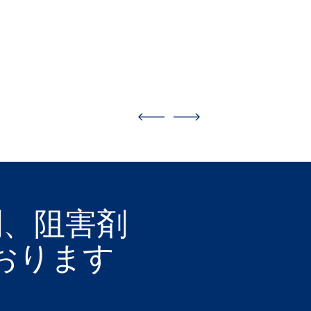
ト
剤、阻害剤
おります