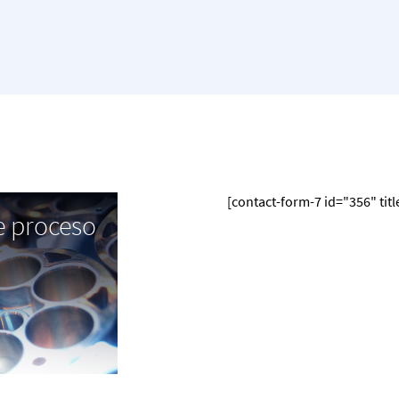
[contact-form-7 id="356" tit
e proceso