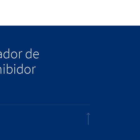
lador de
hibidor