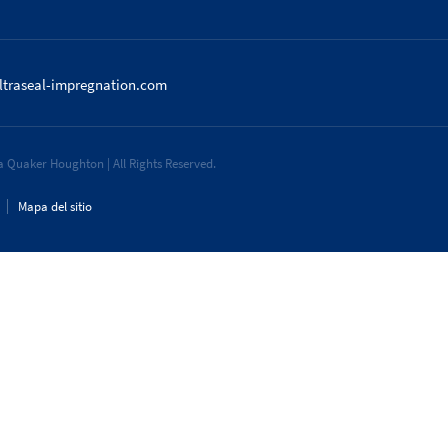
ltraseal-impregnation.com
 Quaker Houghton | All Rights Reserved.
Mapa del sitio