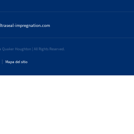
ltraseal-impregnation.com
 Quaker Houghton | All Rights Reserved.
Mapa del sitio