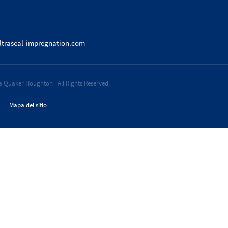
ltraseal-impregnation.com
 Quaker Houghton | All Rights Reserved.
Mapa del sitio