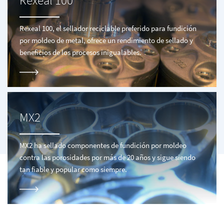
Rexeal 100
Rexeal 100, el sellador reciclable preferido para fundición
por moldeo de metal, ofrece un rendimiento de sellado y
beneficios de los procesos inigualables.
MX2
MX2 ha sellado componentes de fundición por moldeo
contra las porosidades por más de 20 años y sigue siendo
tan fiable y popular como siempre.