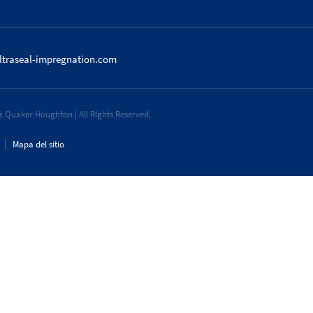
ltraseal-impregnation.com
 Quaker Houghton | All Rights Reserved.
Mapa del sitio