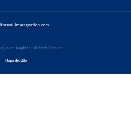
ltraseal-impregnation.com
 Quaker Houghton | All Rights Reserved.
Mapa del sitio