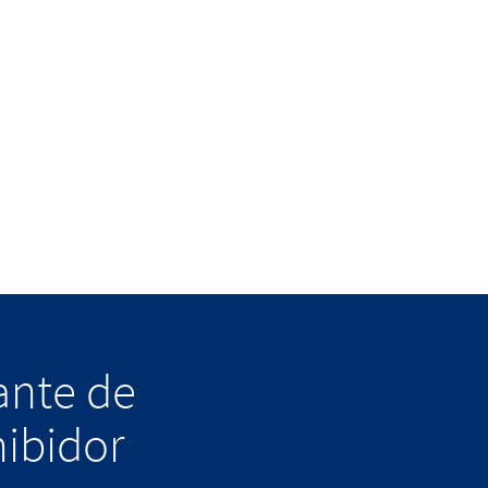
lante de
hibidor