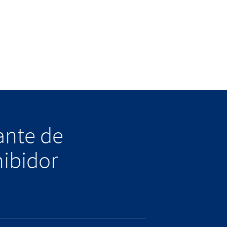
lante de
hibidor