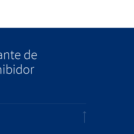
lante de
hibidor