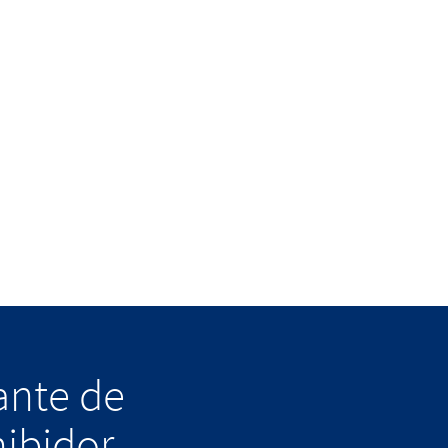
lante de
hibidor