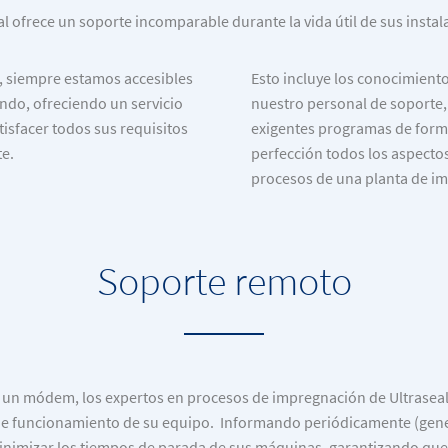
al ofrece un soporte incomparable durante la vida útil de sus instal
, siempre estamos accesibles
Esto incluye los conocimiento
ndo, ofreciendo un servicio
nuestro personal de soporte
isfacer todos sus requisitos
exigentes programas de form
e.
perfección todos los aspecto
procesos de una planta de i
Soporte remoto
 un módem, los expertos en procesos de impregnación de Ultraseal
l de funcionamiento de su equipo. Informando periódicamente (gen
nimizar los tiempos de parada de sus máquinas, garantizando que