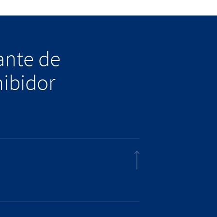
lante de
hibidor