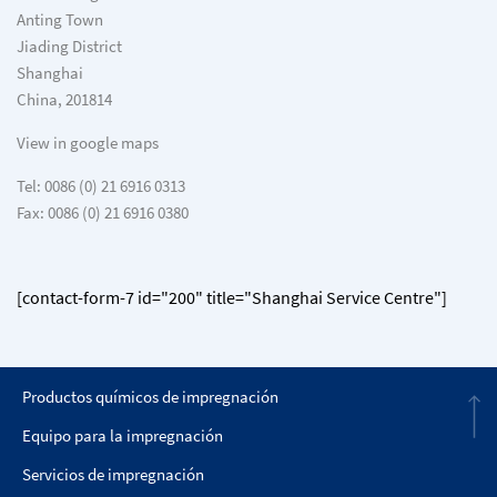
Anting Town
Jiading District
Shanghai
China, 201814
View in google maps
Tel: 0086 (0) 21 6916 0313
Fax: 0086 (0) 21 6916 0380
[contact-form-7 id="200" title="Shanghai Service Centre"]
Productos químicos de impregnación
Equipo para la impregnación
Servicios de impregnación