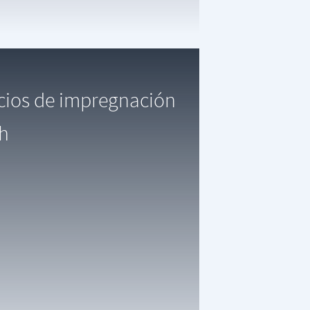
icios de impregnación
gh