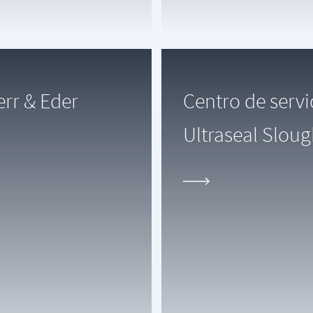
err & Eder
Centro de serv
Ultraseal Slou