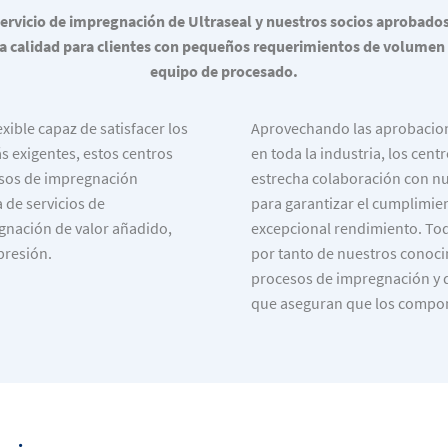
servicio de impregnación de Ultraseal y nuestros socios aprobado
 calidad para clientes con pequeños requerimientos de volumen o
equipo de procesado.
xible capaz de satisfacer los
Aprovechando las aprobacion
 exigentes, estos centros
en toda la industria, los cent
esos de impregnación
estrecha colaboración con nu
 de servicios de
para garantizar el cumplimien
nación de valor añadido,
excepcional rendimiento. Todo
presión.
por tanto de nuestros conoci
procesos de impregnación y d
que aseguran que los compon