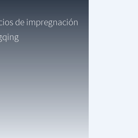
icios de impregnación
gqing