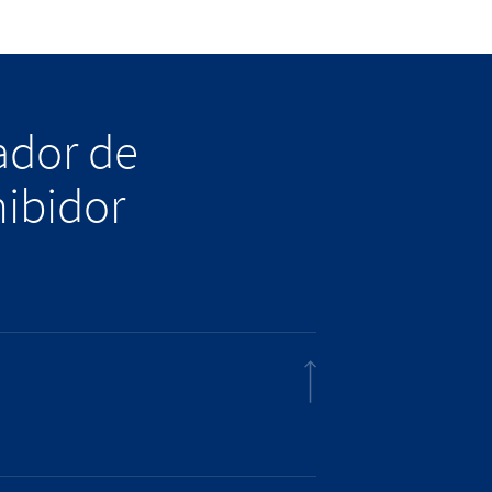
lador de
hibidor