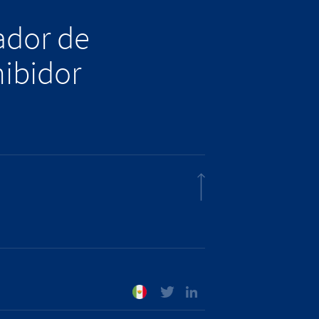
lador de
hibidor