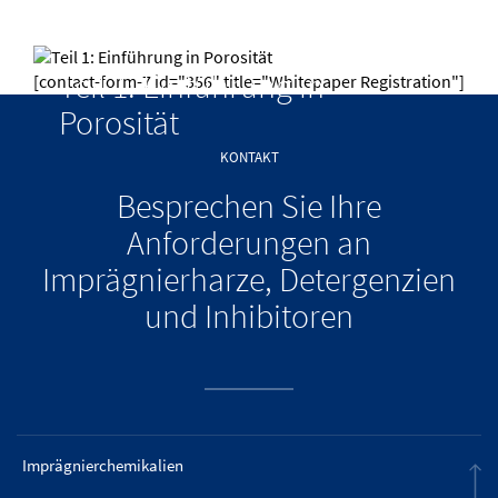
Teil 1: Einführung in
[contact-form-7 id="356" title="Whitepaper Registration"]
Porosität
KONTAKT
Besprechen Sie Ihre
Anforderungen an
Imprägnierharze, Detergenzien
und Inhibitoren
Imprägnierchemikalien