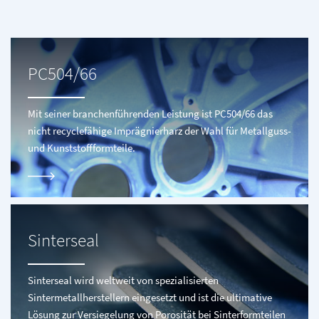
PC504/66
Mit seiner branchenführenden Leistung ist PC504/66 das
nicht recyclefähige Imprägnierharz der Wahl für Metallguss-
und Kunststoffformteile.
Sinterseal
Sinterseal wird weltweit von spezialisierten
Sintermetallherstellern eingesetzt und ist die ultimative
Lösung zur Versiegelung von Porosität bei Sinterformteilen