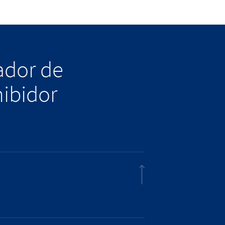
lador de
hibidor