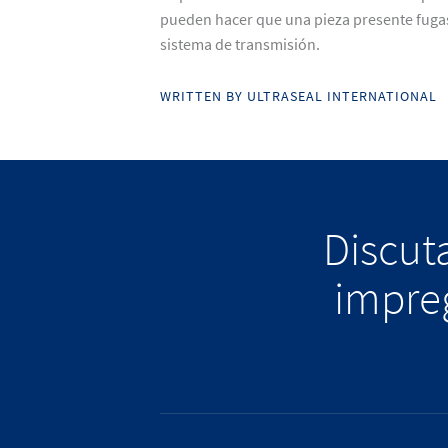
pueden hacer que una pieza presente fuga
sistema de transmisión.
WRITTEN BY ULTRASEAL INTERNATIONAL
Discuta
impreg