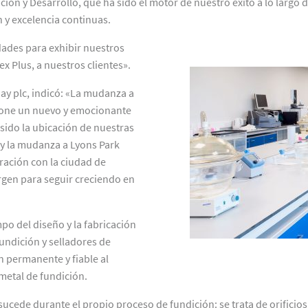
ación y Desarrollo, que ha sido el motor de nuestro éxito a lo larg
y excelencia continuas.
ades para exhibir nuestros
 Plus, a nuestros clientes».
Hay plc, indicó: «La mudanza a
upone un nuevo y emocionante
sido la ubicación de nuestras
 y la mudanza a Lyons Park
ación con la ciudad de
argen para seguir creciendo en
mpo del diseño y la fabricación
undición y selladores de
n permanente y fiable al
metal de fundición.
cede durante el propio proceso de fundición: se trata de orificio