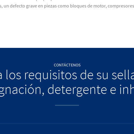
s, un defecto grave en piezas como bloques de motor, compresore
CONTÁCTENOS
 los requisitos de su sel
nación, detergente e in