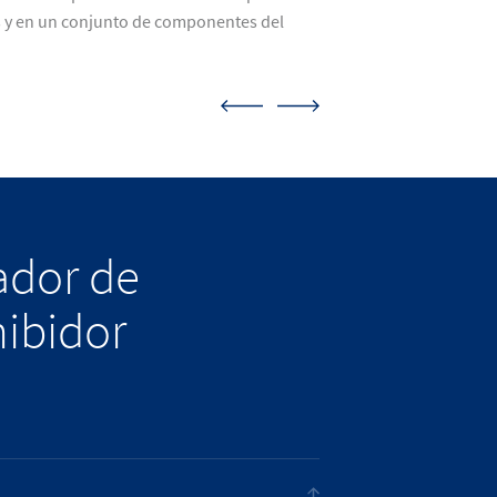
s y en un conjunto de componentes del
lador de
hibidor