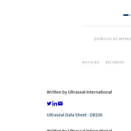
QUÍMICOS DE IMPRE
NOTICIAS
RECURSOS
Written by Ultraseal International
Ultraseal Data Sheet - DB100
Written by Ultraseal International