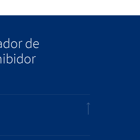
lador de
hibidor