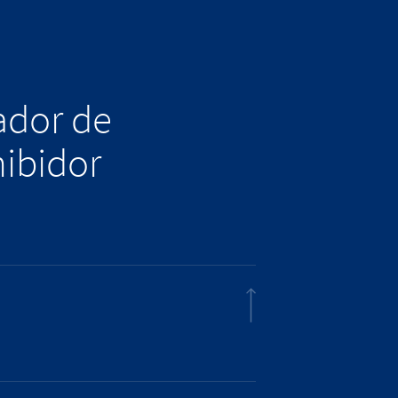
lador de
hibidor