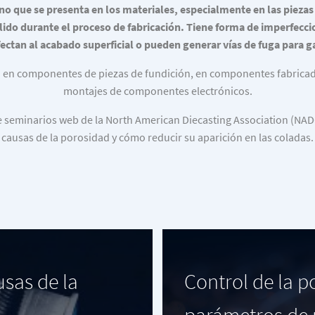
o que se presenta en los materiales, especialmente en las piezas 
lido durante el proceso de fabricación. Tiene forma de imperfeccion
fectan al acabado superficial o pueden generar vías de fuga para g
 en componentes de piezas de fundición, en componentes fabricad
montajes de componentes electrónicos.
de seminarios web de la North American Diecasting Association (NAD
causas de la porosidad y cómo reducir su aparición en las coladas.
usas de la
Control de la 