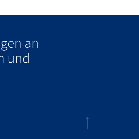
ngen an
n und