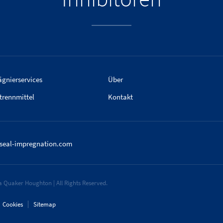
gnierservices
Über
trennmittel
Kontakt
aseal-impregnation.com
 Quaker Houghton | All Rights Reserved.
Cookies
Sitemap