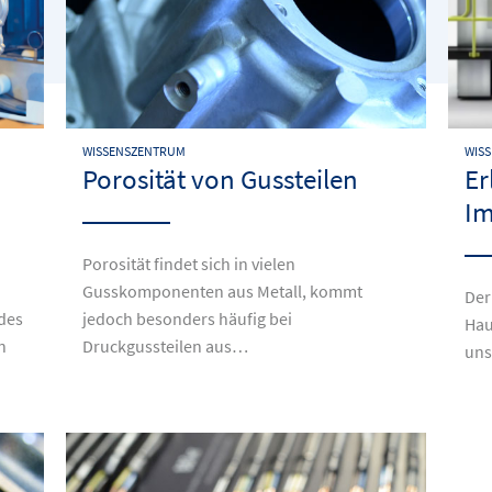
WISSENSZENTRUM
WIS
Porosität von Gussteilen
Er
Im
Porosität findet sich in vielen
Gusskomponenten aus Metall, kommt
Der
 des
jedoch besonders häufig bei
Hau
n
Druckgussteilen aus…
uns