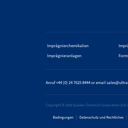
Imprägnierchemikalien
Imprä
Imprägnieranlagen
Form
Anruf +44 (0) 24 7625 8444
or email
sales@ultr
Copyright © 2026 Quaker Chemical Corporation d/b/a
Bedingungen
Datenschutz und Rechtliches