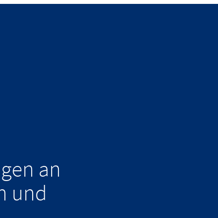
ngen an
n und