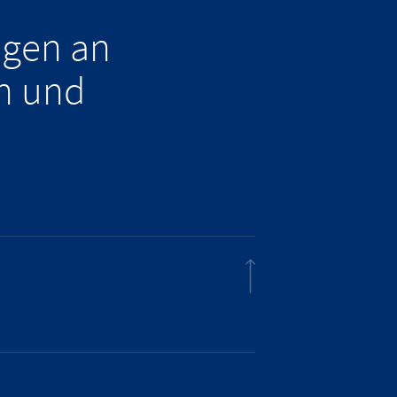
ngen an
n und