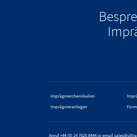
Bespre
Impr
Imprägnierchemikalien
Imprä
Imprägnieranlagen
Form
Anruf +44 (0) 24 7625 8444
or email
sales@ultr