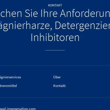
KONTAKT
chen Sie Ihre Anforderu
ägnierharze, Detergenzie
Inhibitoren
gnierservices
Über
trennmittel
Kontakt
aseal-impregnation.com