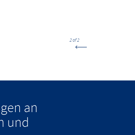
2 of 2
ngen an
n und