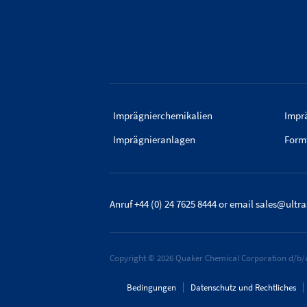
Imprägnierchemikalien
Imprä
Imprägnieranlagen
Form
Anruf +44 (0) 24 7625 8444
or email
sales@ultr
Copyright © 2026 Quaker Chemical Corporation d/b/a
Bedingungen
Datenschutz und Rechtliches