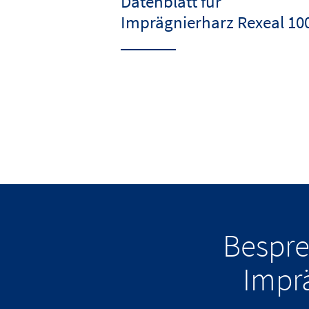
Datenblatt für
Imprägnierharz Rexeal 10
Bespre
Impr