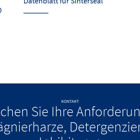
Datenblatt für Sinterseal
0
KONTAKT
chen Sie Ihre Anforderu
ägnierharze, Detergenzie