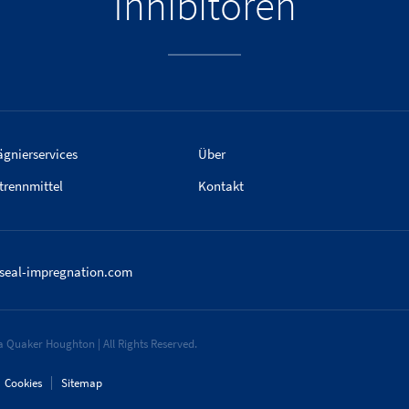
Inhibitoren
gnierservices
Über
trennmittel
Kontakt
aseal-impregnation.com
 Quaker Houghton | All Rights Reserved.
Cookies
Sitemap