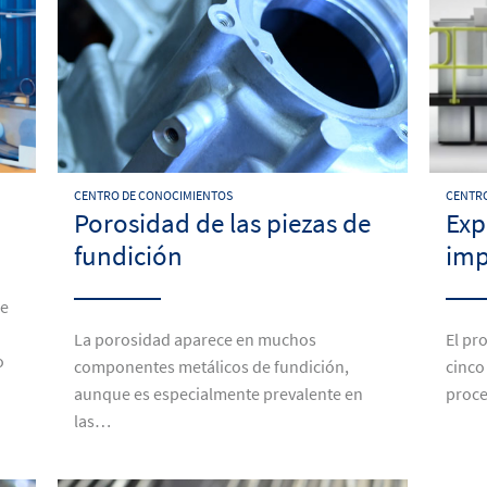
CENTRO DE CONOCIMIENTOS
CENTRO
Porosidad de las piezas de
Exp
fundición
imp
de
La porosidad aparece en muchos
El pr
o
componentes metálicos de fundición,
cinco
aunque es especialmente prevalente en
proce
las…