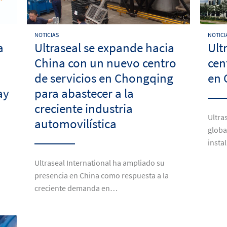
NOTICIAS
NOTICI
a
Ultraseal se expande hacia
Ult
China con un nuevo centro
cen
de servicios en Chongqing
en 
ay
para abastecer a la
creciente industria
Ultra
automovilística
globa
insta
Ultraseal International ha ampliado su
presencia en China como respuesta a la
creciente demanda en…