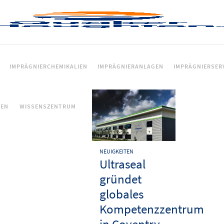
IMPRÄGNIERCHEMIKALIEN
IMPRÄGNIERANLAGEN
IMPRÄGNIERSER
CEN
WISSENSZENTRUM
NEUIGKEITEN
Ultraseal
gründet
globales
Kompetenzzentrum
in Coventry,