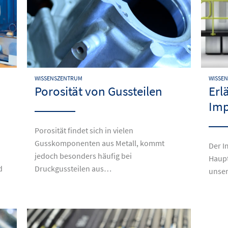
WISSENSZENTRUM
WISSE
Porosität von Gussteilen
Erl
Imp
Porosität findet sich in vielen
Gusskomponenten aus Metall, kommt
Der I
jedoch besonders häufig bei
Haupt
d
Druckgussteilen aus…
unser