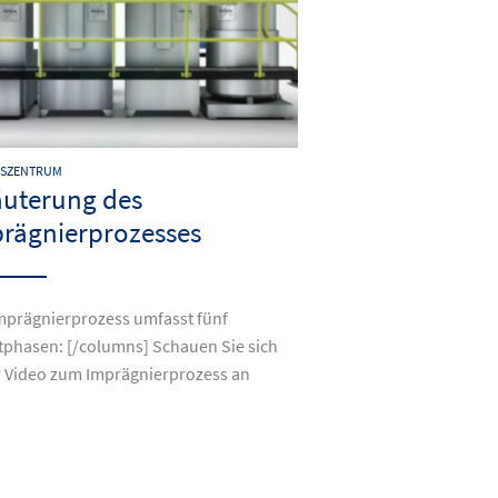
NSZENTRUM
äuterung des
rägnierprozesses
mprägnierprozess umfasst fünf
phasen: [/columns] Schauen Sie sich
 Video zum Imprägnierprozess an