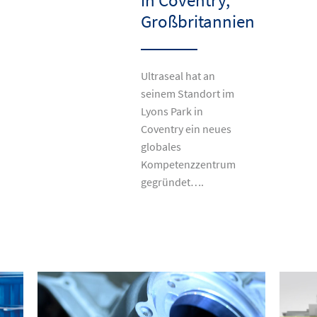
Großbritannien
Ultraseal hat an
seinem Standort im
Lyons Park in
Coventry ein neues
globales
Kompetenzzentrum
gegründet….