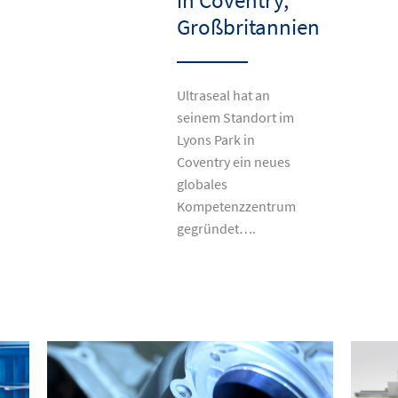
Großbritannien
Ultraseal hat an
seinem Standort im
Lyons Park in
Coventry ein neues
globales
Kompetenzzentrum
gegründet….