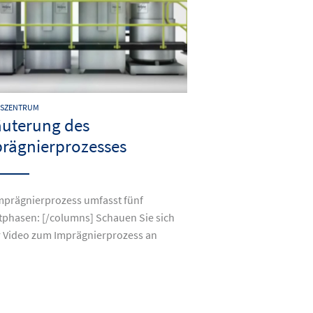
NSZENTRUM
äuterung des
rägnierprozesses
mprägnierprozess umfasst fünf
phasen: [/columns] Schauen Sie sich
 Video zum Imprägnierprozess an