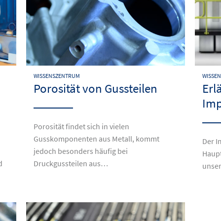
WISSENSZENTRUM
WISSE
Porosität von Gussteilen
Erl
Imp
Porosität findet sich in vielen
Gusskomponenten aus Metall, kommt
Der I
jedoch besonders häufig bei
Haupt
d
Druckgussteilen aus…
unser