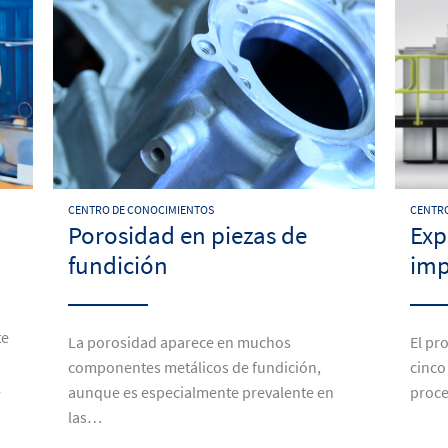
CENTRO DE CONOCIMIENTOS
CENTRO
Porosidad en piezas de
Exp
fundición
imp
te
La porosidad aparece en muchos
El pr
componentes metálicos de fundición,
cinco
l
aunque es especialmente prevalente en
proce
las…